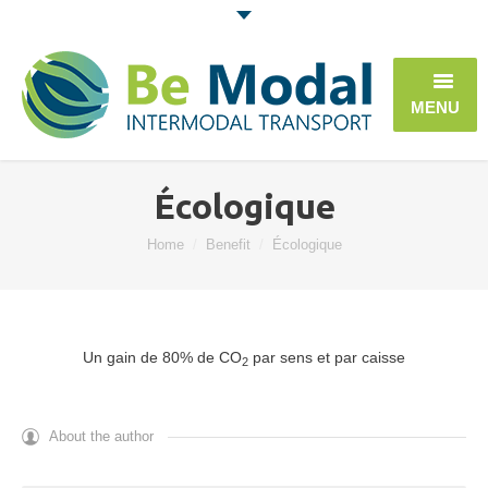
MENU
ACCUEIL
Écologique
BE MODAL
You are here:
Home
Benefit
Écologique
PLAN DE TRANSPORT
ATOUTS
Un gain de 80% de CO
par sens et par caisse
2
CONTACT
PORTAIL DE COMMANDE
About the author